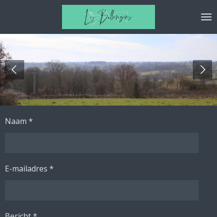
Ga
direct
naar
de
hoofdinhoud
Naam *
E-mailadres *
Bericht *